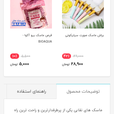
براش ماسک صورت سیلیکونی
قرص ماسک بیو آکوا -
BIOAQUA
10٪
5,500
42٪
49,000
5,000
28,900
تومان
تومان
توضیحات محصول
راهنمای استفاده
ماسک های نقابی یکی از پرطرفدارترین و راحت ترین راه